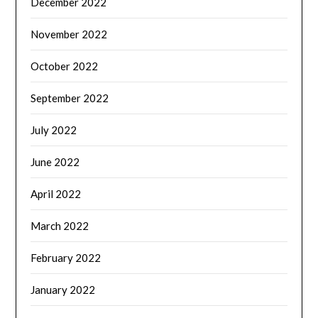
December 2022
November 2022
October 2022
September 2022
July 2022
June 2022
April 2022
March 2022
February 2022
January 2022