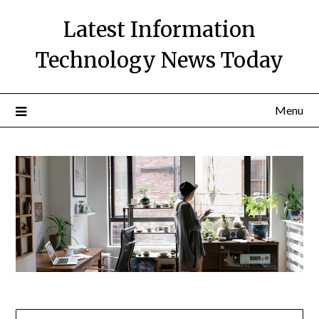
Skip
Latest Information
to
content
Technology News Today
Menu