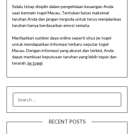
Selalu tetap disiplin dalam pengelolaan keuangan Anda
saat bermain togel Macau. Tentukan batas maksimal
taruhan Anda dan jangan tergoda untuk terus menjalankan
taruhan hanya berdasarkan emosi semata.
Manfaatkan sumber daya online seperti situs jw togel
untuk mendapatkan informasi terbaru seputar togel
Macau. Dengan informasi yang akurat dan terkini, Anda
dapat membuat keputusan taruhan yang lebih tepat dan
terarah.
jw togel
SEARCH
FOR:
RECENT POSTS