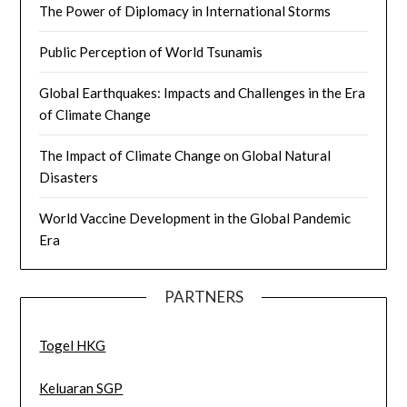
The Power of Diplomacy in International Storms
Public Perception of World Tsunamis
Global Earthquakes: Impacts and Challenges in the Era
of Climate Change
The Impact of Climate Change on Global Natural
Disasters
World Vaccine Development in the Global Pandemic
Era
PARTNERS
Togel HKG
Keluaran SGP