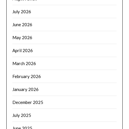
July 2026
June 2026
May 2026
April 2026
March 2026
February 2026
January 2026
December 2025
July 2025
June 2025