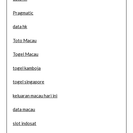
Pragmatic
data hk
Toto Macau
Togel Macau
togel kamboja
togel singapore
keluaran macau hari ini
data macau
slot indosat