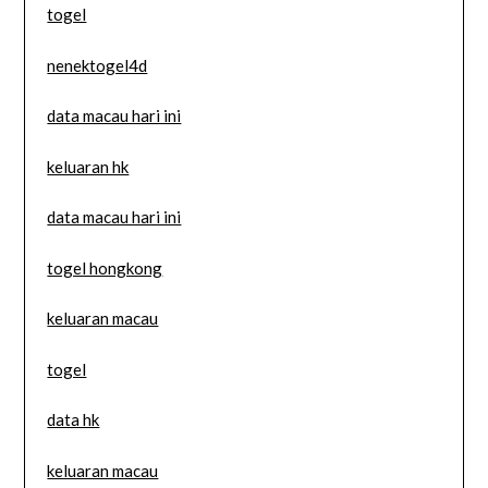
togel
nenektogel4d
data macau hari ini
keluaran hk
data macau hari ini
togel hongkong
keluaran macau
togel
data hk
keluaran macau