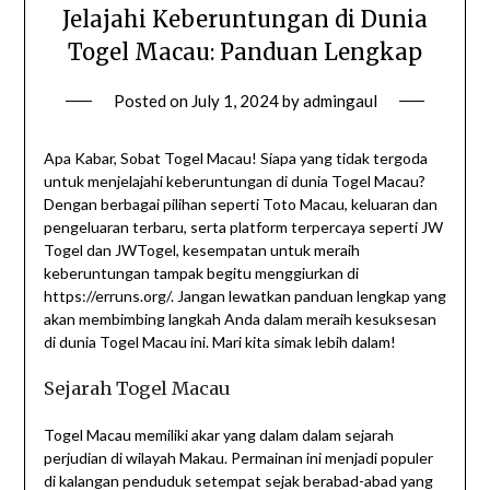
Jelajahi Keberuntungan di Dunia
Togel Macau: Panduan Lengkap
Posted on
July 1, 2024
by
admingaul
Apa Kabar, Sobat Togel Macau! Siapa yang tidak tergoda
untuk menjelajahi keberuntungan di dunia Togel Macau?
Dengan berbagai pilihan seperti Toto Macau, keluaran dan
pengeluaran terbaru, serta platform terpercaya seperti JW
Togel dan JWTogel, kesempatan untuk meraih
keberuntungan tampak begitu menggiurkan di
https://erruns.org/. Jangan lewatkan panduan lengkap yang
akan membimbing langkah Anda dalam meraih kesuksesan
di dunia Togel Macau ini. Mari kita simak lebih dalam!
Sejarah Togel Macau
Togel Macau memiliki akar yang dalam dalam sejarah
perjudian di wilayah Makau. Permainan ini menjadi populer
di kalangan penduduk setempat sejak berabad-abad yang