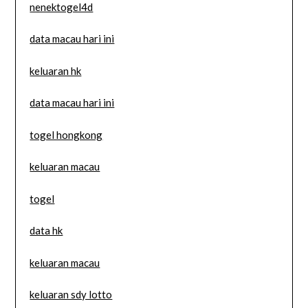
nenektogel4d
data macau hari ini
keluaran hk
data macau hari ini
togel hongkong
keluaran macau
togel
data hk
keluaran macau
keluaran sdy lotto