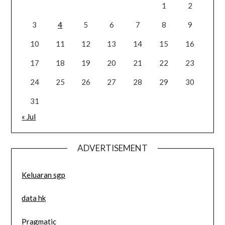
1
2
3
4
5
6
7
8
9
10
11
12
13
14
15
16
17
18
19
20
21
22
23
24
25
26
27
28
29
30
31
« Jul
ADVERTISEMENT
Keluaran sgp
data hk
Pragmatic