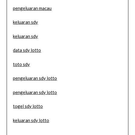
pengeluaran macau
keluaran sdy
keluaran sdy
data sdy lotto
toto sdy
pengeluaran sdy lotto
pengeluaran sdy lotto
togel sdy lotto
keluaran sdy lotto