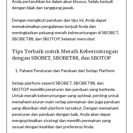
Anda pertaruhkan ke dalam akun khusus. Selalu berjudi
dengan bijak dan tanggung jawab.
Dengan mengikuti panduan dan tips ini, Anda dapat
memaksimalkan pengalaman berjudi Anda dan
meningkatkan peluang meraih keberuntungan di SBOBET,
SBOBET88, dan SBOTOP. Selamat mencoba!
Tips Terbaik untuk Meraih Keberuntungan
dengan SBOBET, SBOBET88, dan SBOTOP
Pahami Peraturan dan Panduan dari Setiap Platform
Setiap platform seperti SBOBET, SBOBET88, dan
SBOTOP memiliki peraturan dan panduan yang berbeda.
Untuk meraih keberuntungan yang optimal, penting untuk
memahami aturan main setiap permainan dan juga panduan
yang diberikan oleh platform tersebut. Dengan memahami
peraturan dan panduan dengan baik, Anda akan dapat
mengoptimalkan strategi dan memilih permainan yang
sesuai dengan keahlian dan preferensi Anda.