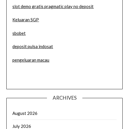
slot demo gratis pragmatic play no deposit
Keluaran SGP
sbobet
deposit pulsa indosat
pengeluaran macau
ARCHIVES
August 2026
July 2026