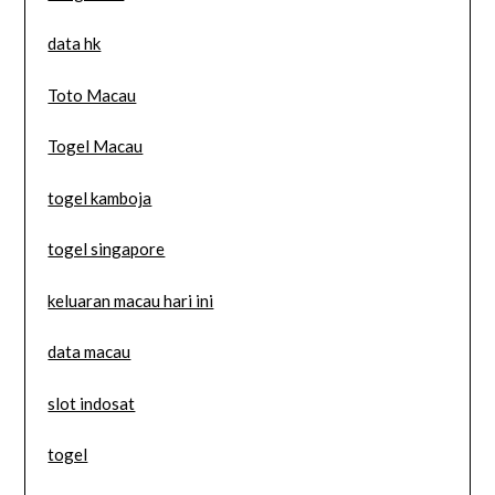
data hk
Toto Macau
Togel Macau
togel kamboja
togel singapore
keluaran macau hari ini
data macau
slot indosat
togel