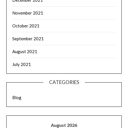
November 2021
October 2021
September 2021
August 2021
July 2021
CATEGORIES
Blog
August 2026