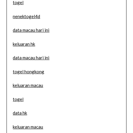
togel
nenektogel4d
data macau hari ini
keluaran hk
data macau hari ini
togel hongkong
keluaran macau
togel
data hk
keluaran macau