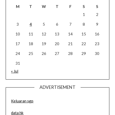
M
T
W
T
F
S
S
1
2
3
4
5
6
7
8
9
10
11
12
13
14
15
16
17
18
19
20
21
22
23
24
25
26
27
28
29
30
31
« Jul
ADVERTISEMENT
Keluaran sgp
data hk