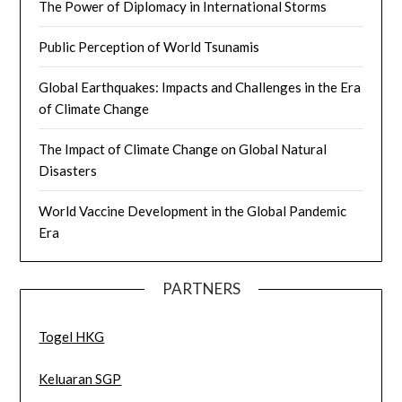
The Power of Diplomacy in International Storms
Public Perception of World Tsunamis
Global Earthquakes: Impacts and Challenges in the Era
of Climate Change
The Impact of Climate Change on Global Natural
Disasters
World Vaccine Development in the Global Pandemic
Era
PARTNERS
Togel HKG
Keluaran SGP